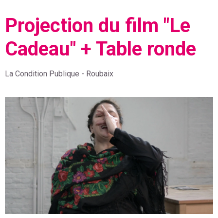
Projection du film "Le
Cadeau" + Table ronde
Informations détaillées sur l'événement incluant les catégories, 
La Condition Publique - Roubaix