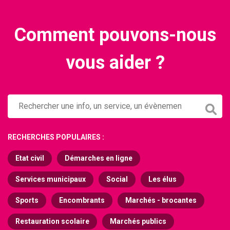
Comment pouvons-nous
vous aider ?
RECHERCHES POPULAIRES :
Etat civil
Démarches en ligne
Services municipaux
Social
Les élus
Sports
Encombrants
Marchés - brocantes
Restauration scolaire
Marchés publics