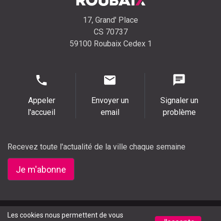
17, Grand' Place
CS 70737
59100 Roubaix Cedex 1
Appeler
Envoyer un
Signaler un
l'accueil
email
problème
Recevez toute l'actualité de la ville chaque semaine
Je m'abonne
Mentions légales
Presse
Accessibilité (partiellement
Les cookies nous permettent de vous