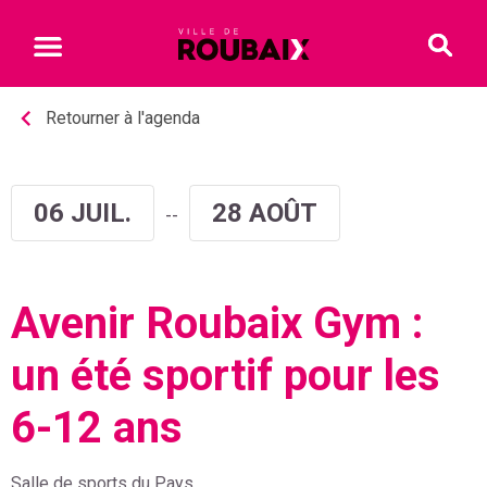
Retourner à l'agenda
06 JUIL.
28 AOÛT
--
Avenir Roubaix Gym :
un été sportif pour les
6-12 ans
Informations détaillées sur l'événement incluant les catégories, 
Salle de sports du Pays