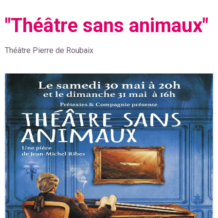
"Théâtre sans animaux"
Informations détaillées sur l'événement incluant les catégories, 
Théâtre Pierre de Roubaix