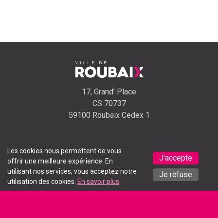
17, Grand' Place
CS 70737
59100 Roubaix Cedex 1
Les cookies nous permettent de vous
J'accepte
offrir une meilleure expérience. En
Appeler
Envoyer un
Signaler un
utilisant nos services, vous acceptez notre
Je refuse
utilisation des cookies.
En savoir plus
l'accueil
email
problème
Recevez toute l'actualité de la ville chaque semaine