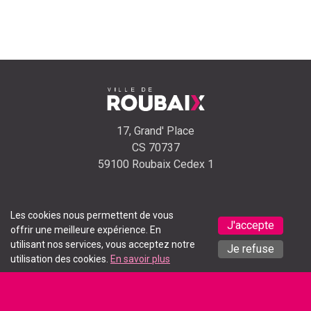
17, Grand' Place
CS 70737
59100 Roubaix Cedex 1
Les cookies nous permettent de vous
J'accepte
offrir une meilleure expérience. En
Appeler
Envoyer un
Signaler un
utilisant nos services, vous acceptez notre
Je refuse
utilisation des cookies.
En savoir plus
l'accueil
email
problème
Recevez toute l'actualité de la ville chaque semaine