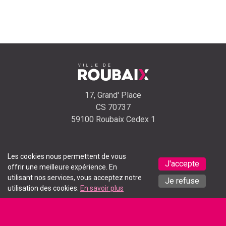
17, Grand' Place
CS 70737
59100 Roubaix Cedex 1
Les cookies nous permettent de vous
J'accepte
offrir une meilleure expérience. En
Appeler
Envoyer un
Signaler un
utilisant nos services, vous acceptez notre
Je refuse
utilisation des cookies.
En savoir plus
l'accueil
email
problème
Recevez toute l'actualité de la ville chaque semaine