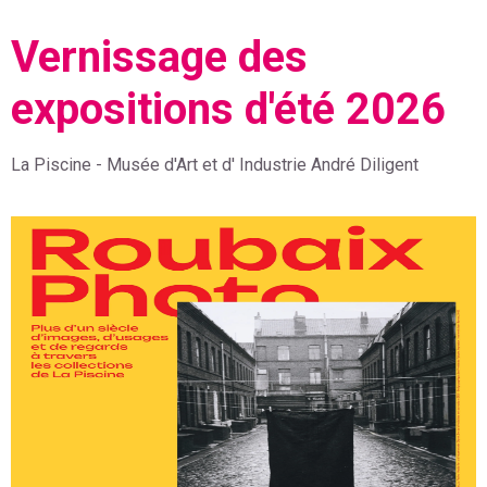
Vernissage des
expositions d'été 2026
Informations détaillées sur l'événement incluant les catégories, 
La Piscine - Musée d'Art et d' Industrie André Diligent