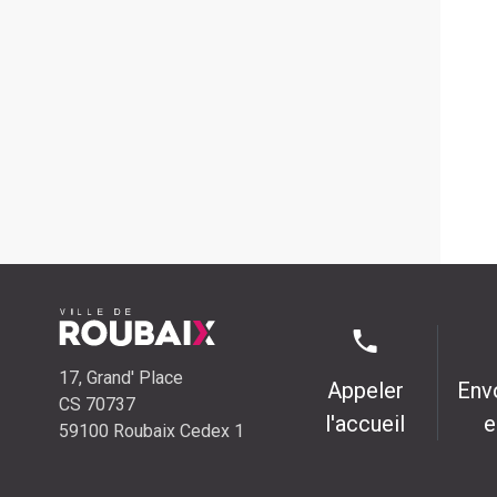
17, Grand' Place
Appeler
Env
CS 70737
l'accueil
e
59100 Roubaix Cedex 1