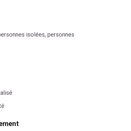
, personnes isolées, personnes
alisé
té
tement