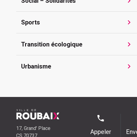
Social – Solidarités
Sports
Transition écologique
Urbanisme
17, Grand' Place
Appeler
Env
CS 70737