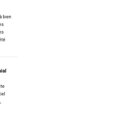
à bien
es
des
été
ial
ite
iel
,