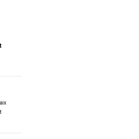
t
aix
t