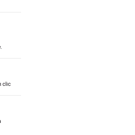
.
 clic
à