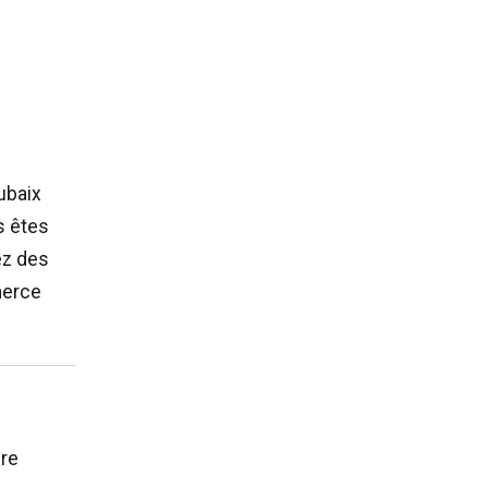
ubaix
s êtes
ez des
merce
fre