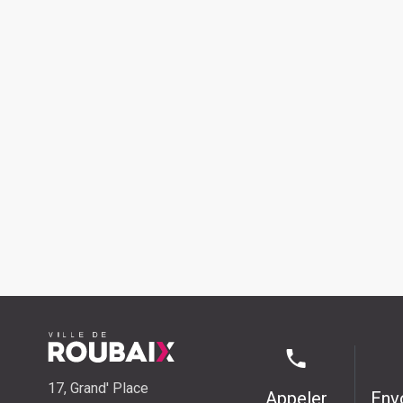
17, Grand' Place
Appeler
Env